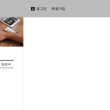

로그인
회원가입
읽은수