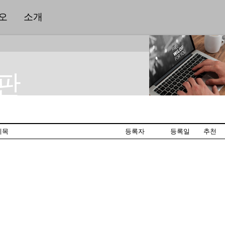
오
소개
판
제목
등록자
등록일
추천