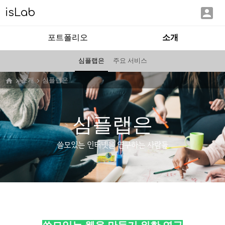

isLab
포트폴리오
소개
심플랩은
주요 서비스
소개
심플랩은



심플랩은
쓸모있는 인터넷을 연구하는 사람들